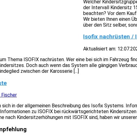
Welcher Kindersitzgruppe
der Intervall Kindersitz 
beachten? Vor dem Kauf e
Wir bieten Ihnen einen Üb
über den Sitz selber, sond
Isofix nachrüsten / 
Aktualisiert am:
12.07.20
zum Thema ISOFIX nachrüsten. Wer eine bei sich im Fahrzeug find
indersitzes. Doch auch wenn das System alle gängigen Verbrauc
ndeglied zwischen der Karosserie [...]
ste
 Fischer
n sich in der allgemeinen Beschreibung des Isofix Systems. Inf
le Informationen zu ISOFIX bei rückwärtsgerichteten Kindersitz
e nach Kindersitzerhöhungen mit ISOFIX sind, haben wir unseren en
mpfehlung