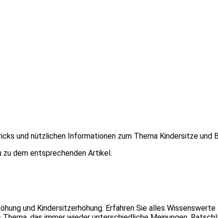
, Tricks und nützlichen Informationen zum Thema Kindersitze und
du zu dem entsprechenden Artikel.
öhung und Kindersitzerhöhung. Erfahren Sie alles Wissenswert
es Thema, das immer wieder unterschiedliche Meinungen, Ratsch