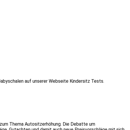
 Babyschalen auf unserer Webseite Kindersitz Tests.
e zum Thema Autositzerhöhung. Die Debatte um
läge, Gutachten und damit auch neue Preisvorschläge mit sich